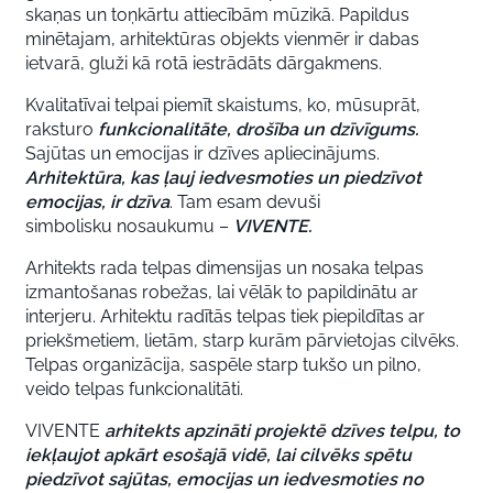
skaņas un toņkārtu attiecībām mūzikā. Papildus
minētajam, arhitektūras objekts vienmēr ir dabas
ietvarā, gluži kā rotā iestrādāts dārgakmens.
Kvalitatīvai telpai piemīt skaistums, ko, mūsuprāt,
raksturo
funkcionalitāte, drošība un dzīvīgums.
Sajūtas un emocijas ir dzīves apliecinājums.
Arhitektūra, kas ļauj iedvesmoties un piedzīvot
emocijas, ir dzīva
. Tam esam devuši
simbolisku nosaukumu –
VIVENTE.
Arhitekts rada telpas dimensijas un nosaka telpas
izmantošanas robežas, lai vēlāk to papildinātu ar
interjeru. Arhitektu radītās telpas tiek piepildītas ar
priekšmetiem, lietām, starp kurām pārvietojas cilvēks.
Telpas organizācija, saspēle starp tukšo un pilno,
veido telpas funkcionalitāti.
VIVENTE
arhitekts apzināti projektē dzīves telpu, to
iekļaujot apkārt esošajā vidē, lai cilvēks spētu
piedzīvot sajūtas, emocijas un iedvesmoties no