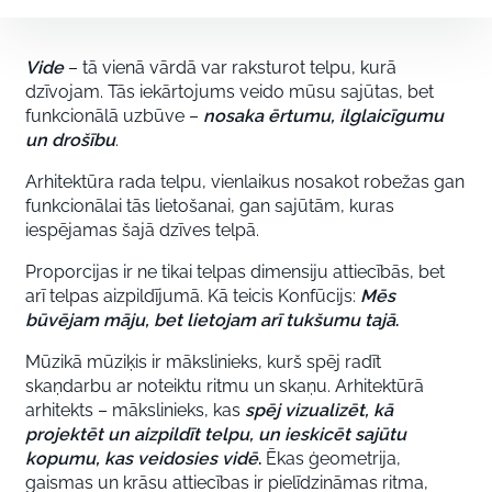
Vide
– tā vienā vārdā var raksturot telpu, kurā
dzīvojam. Tās iekārtojums veido mūsu sajūtas, bet
funkcionālā uzbūve –
nosaka ērtumu, ilglaicīgumu
un drošību
.
Arhitektūra rada telpu, vienlaikus nosakot robežas gan
funkcionālai tās lietošanai, gan sajūtām, kuras
iespējamas šajā dzīves telpā.
Proporcijas ir ne tikai telpas dimensiju attiecībās, bet
arī telpas aizpildījumā. Kā teicis Konfūcijs:
Mēs
būvējam māju, bet lietojam arī tukšumu tajā
.
Mūzikā mūziķis ir mākslinieks, kurš spēj radīt
skaņdarbu ar noteiktu ritmu un skaņu. Arhitektūrā
arhitekts – mākslinieks, kas
spēj vizualizēt, kā
projektēt un aizpildīt telpu, un ieskicēt sajūtu
kopumu, kas veidosies vidē
.
Ēkas ģeometrija,
gaismas un krāsu attiecības ir pielīdzināmas ritma,