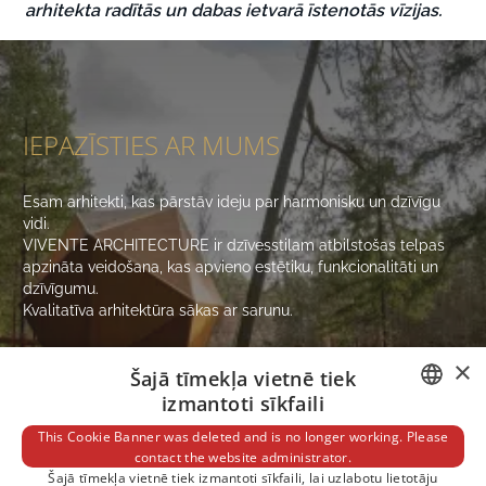
arhitekta radītās un dabas ietvarā īstenotās vīzijas.
IEPAZĪSTIES AR MUMS
Esam arhitekti, kas pārstāv ideju par harmonisku un dzīvīgu
vidi.
VIVENTE ARCHITECTURE ir dzīvesstilam atbilstošas telpas
apzināta veidošana, kas apvieno estētiku, funkcionalitāti un
dzīvīgumu.
Kvalitatīva arhitektūra sākas ar sarunu.
×
Šajā tīmekļa vietnē tiek
SAZINIES
izmantoti sīkfaili
LATVIAN
This Cookie Banner was deleted and is no longer working. Please
contact the website administrator.
ENGLISH
Šajā tīmekļa vietnē tiek izmantoti sīkfaili, lai uzlabotu lietotāju